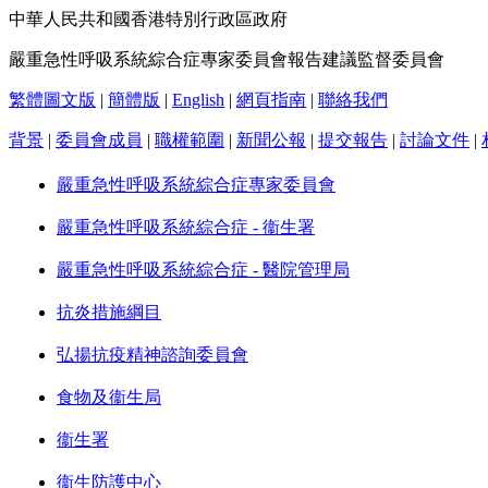
中華人民共和國香港特別行政區政府
嚴重急性呼吸系統綜合症專家委員會報告建議監督委員會
繁體圖文版
|
簡體版
|
English
|
網頁指南
|
聯絡我們
背景
|
委員會成員
|
職權範圍
|
新聞公報
|
提交報告
|
討論文件
|
嚴重急性呼吸系統綜合症專家委員會
嚴重急性呼吸系統綜合症 - 衞生署
嚴重急性呼吸系統綜合症 - 醫院管理局
抗炎措施綱目
弘揚抗疫精神諮詢委員會
食物及衞生局
衞生署
衞生防護中心