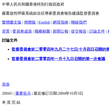
中華人民共和國香港特別行政區政府
嚴重急性呼吸系統綜合症專家委員會報告建議監督委員會
繁體圖文版
|
簡體版
|
English
|
網頁指南
|
聯絡我們
背景
|
委員會成員
|
職權範圍
|
新聞公報
|
提交報告
|
討論文件
|
討論文件
監督委員會於二零零四年九月二十七日/十月四日召開的
監督委員會於二零零四年一月十九日召開的第一次會議
頁首
2004© |
重要告示
| 最近修訂日期:2004年10月5日
本 頁 完 結